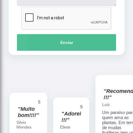
Enviar
"Recomen
!!!"
5
Luiz
5
"Muito
Um paraíso par
"Adorei
bom!!!!"
quem ama as
!!!"
Silvio
plantas. Em te
Mendes
Eliete
de mudas
frutíferas tem 