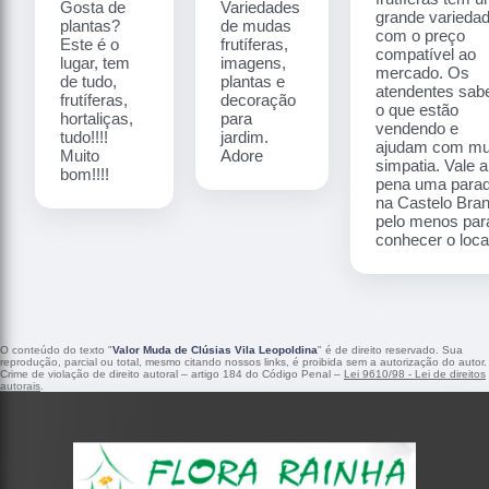
Gosta de
Variedades
grande varieda
plantas?
de mudas
com o preço
Este é o
frutíferas,
compatível ao
lugar, tem
imagens,
mercado. Os
de tudo,
plantas e
atendentes sa
frutíferas,
decoração
o que estão
hortaliças,
para
vendendo e
tudo!!!!
jardim.
ajudam com mu
Muito
Adore
simpatia. Vale a
bom!!!!
pena uma para
na Castelo Bra
pelo menos par
conhecer o local
O conteúdo do texto "
Valor Muda de Clúsias Vila Leopoldina
" é de direito reservado. Sua
reprodução, parcial ou total, mesmo citando nossos links, é proibida sem a autorização do autor.
Crime de violação de direito autoral – artigo 184 do Código Penal –
Lei 9610/98 - Lei de direitos
autorais
.