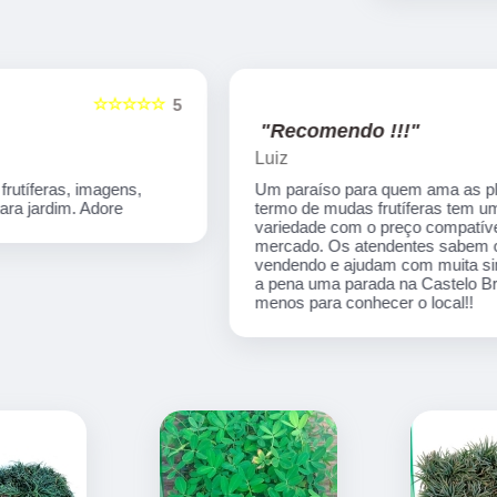
☆☆☆☆☆
5
5
"Recomendo !!!"
Luiz
Um paraíso para quem ama as plantas. Em
termo de mudas frutíferas tem uma grande
variedade com o preço compatível ao
mercado. Os atendentes sabem o que estão
vendendo e ajudam com muita simpatia. Vale
a pena uma parada na Castelo Branco pelo
menos para conhecer o local!!