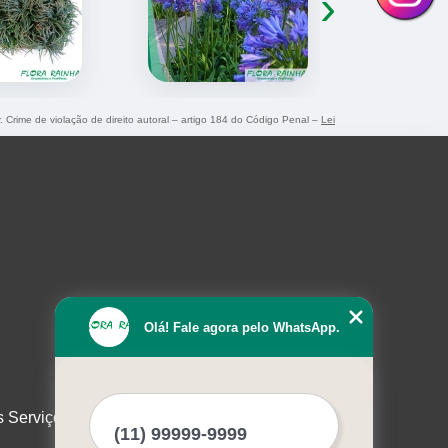
›
r. Crime de violação de direito autoral – artigo 184 do Código Penal –
Lei
Olá! Fale agora pelo WhatsApp.
s Serviços