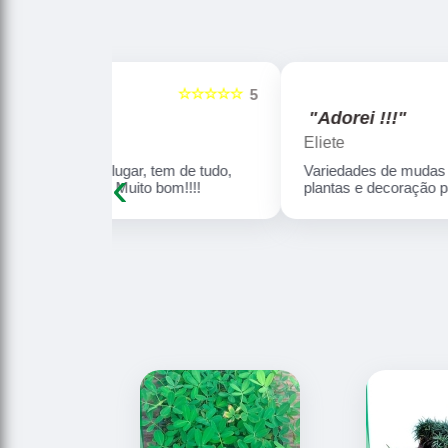
☆☆☆☆☆
☆☆☆☆☆
5
"Adorei !!!"
Eliete
‹
tem de tudo,
Variedades de mudas frutíferas, imagens,
 bom!!!!
plantas e decoração para jardim. Adore