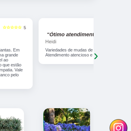
☆☆☆☆☆
5
"Ótimo atendimento !!!"
"Gostei 
Heidi
Fabio
›
Variedades de mudas de frutíferas.
tem uma var
Atendimento atencioso e educado.
grande, gos