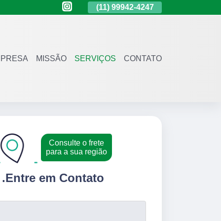
(11)
4136-3120
(11)
99942-4247
(11)
4136-3
PRESA
MISSÃO
SERVIÇOS
CONTATO
Consulte o frete
para a sua região
.
Entre em Contato