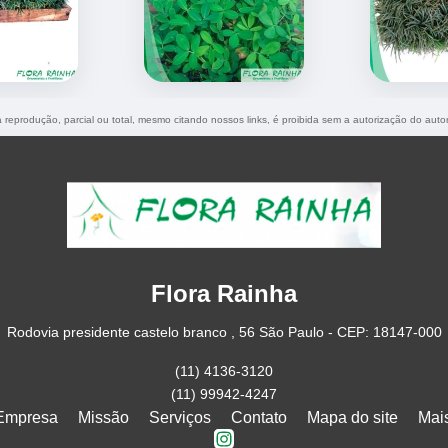
a reprodução, parcial ou total, mesmo citando nossos links, é proibida sem a autorização do auto
Flora Rainha
Rodovia presidente castelo branco , 56 São Paulo - CEP: 18147-000
(11) 4136-3120
(11) 99942-4247
Empresa
Missão
Serviços
Contato
Mapa do site
Mai