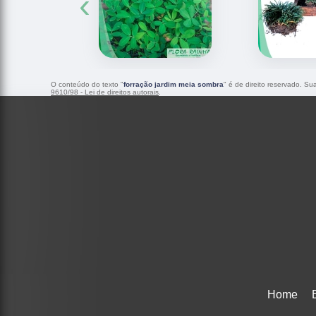
‹
O conteúdo do texto "
forração jardim meia sombra
" é de direito reservado. Su
9610/98 - Lei de direitos autorais
.
Home