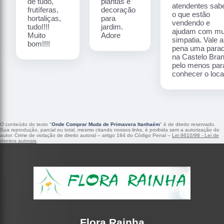
de tudo,
plantas e
atendentes sa
frutíferas,
decoração
o que estão
hortaliças,
para
vendendo e
tudo!!!!
jardim.
ajudam com mu
Muito
Adore
simpatia. Vale a
bom!!!!
pena uma para
na Castelo Bra
pelo menos par
conhecer o local
O conteúdo do texto "
Onde Comprar Muda de Primavera Itanhaém
" é de direito reservado.
Sua reprodução, parcial ou total, mesmo citando nossos links, é proibida sem a autorização do
autor. Crime de violação de direito autoral – artigo 184 do Código Penal –
Lei 9610/98 - Lei de
direitos autorais
.
Flora Rainha