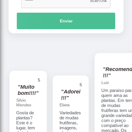
Enviar
"Recomen
!!!"
5
Luiz
5
"Muito
Um paraíso par
"Adorei
bom!!!!"
quem ama as
!!!"
Silvio
plantas. Em te
Mendes
Eliete
de mudas
frutíferas tem 
Gosta de
Variedades
grande varieda
plantas?
de mudas
com o preço
Este é o
frutíferas,
compatível ao
lugar, tem
imagens,
mercado. Os