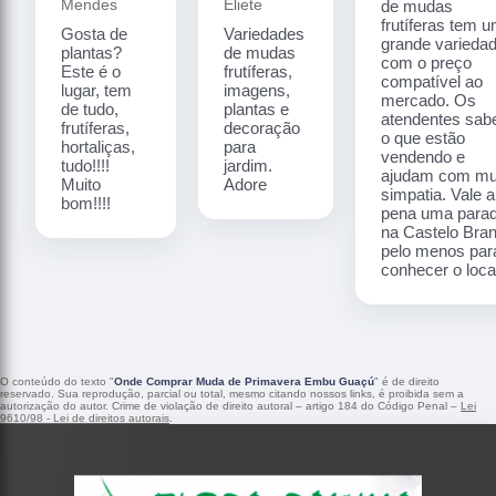
Mendes
Eliete
de mudas
frutíferas tem 
Gosta de
Variedades
grande varieda
plantas?
de mudas
com o preço
Este é o
frutíferas,
compatível ao
lugar, tem
imagens,
mercado. Os
de tudo,
plantas e
atendentes sa
frutíferas,
decoração
o que estão
hortaliças,
para
vendendo e
tudo!!!!
jardim.
ajudam com mu
Muito
Adore
simpatia. Vale a
bom!!!!
pena uma para
na Castelo Bra
pelo menos par
conhecer o local
O conteúdo do texto "
Onde Comprar Muda de Primavera Embu Guaçú
" é de direito
reservado. Sua reprodução, parcial ou total, mesmo citando nossos links, é proibida sem a
autorização do autor. Crime de violação de direito autoral – artigo 184 do Código Penal –
Lei
9610/98 - Lei de direitos autorais
.