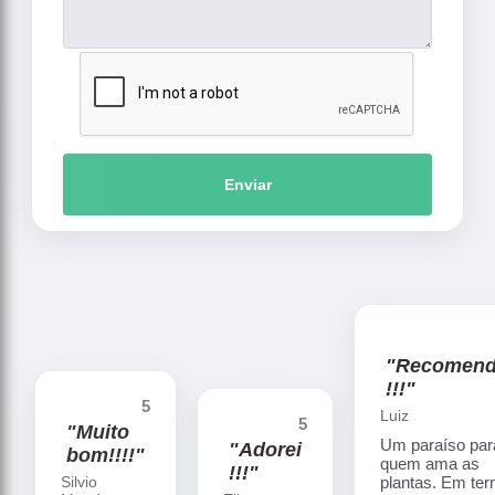
Enviar
"Recomen
!!!"
5
Luiz
5
"Muito
Um paraíso par
"Adorei
bom!!!!"
quem ama as
!!!"
Silvio
plantas. Em te