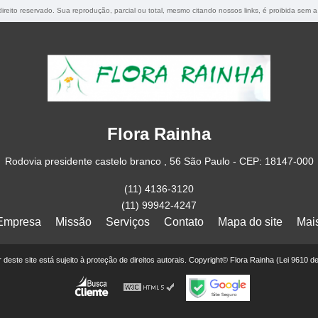
direito reservado. Sua reprodução, parcial ou total, mesmo citando nossos links, é proibida sem a
Flora Rainha
Rodovia presidente castelo branco , 56 São Paulo - CEP: 18147-000
(11) 4136-3120
(11) 99942-4247
Empresa
Missão
Serviços
Contato
Mapa do site
Mai
or deste site está sujeito à proteção de direitos autorais. Copyright© Flora Rainha (Lei 9610 d