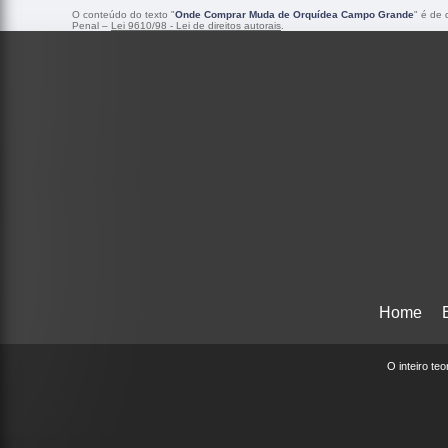
O conteúdo do texto "
Onde Comprar Muda de Orquídea Campo Grande
" é de 
Penal –
Lei 9610/98 - Lei de direitos autorais
.
Home
O inteiro te