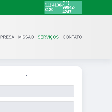
(11)
(11)
4136-
99942-
3120
4247
PRESA
MISSÃO
SERVIÇOS
CONTATO
.