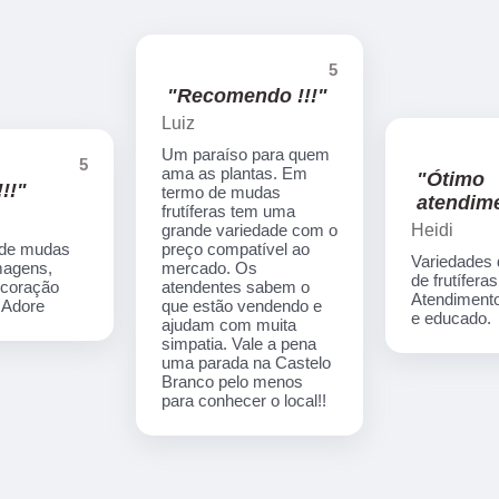
5
"Recomendo !!!"
Luiz
Um paraíso para quem
5
ama as plantas. Em
"Ótimo
!!"
termo de mudas
atendime
frutíferas tem uma
Heidi
grande variedade com o
 de mudas
preço compatível ao
Variedades
imagens,
mercado. Os
de frutíferas
ecoração
atendentes sabem o
Atendimento
. Adore
que estão vendendo e
e educado.
ajudam com muita
simpatia. Vale a pena
uma parada na Castelo
Branco pelo menos
para conhecer o local!!