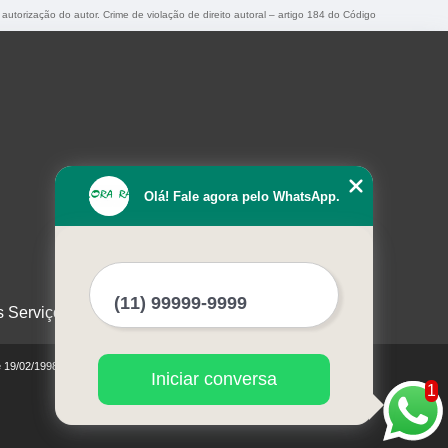
 autorização do autor. Crime de violação de direito autoral – artigo 184 do Código
Olá! Fale agora pelo WhatsApp.
s Serviços
e 19/02/1998)
Iniciar conversa
1