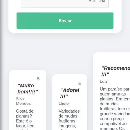
Enviar
"Recomen
!!!"
5
Luiz
5
"Muito
Um paraíso par
"Adorei
bom!!!!"
quem ama as
!!!"
Silvio
plantas. Em te
Mendes
Eliete
de mudas
frutíferas tem 
Gosta de
Variedades
grande varieda
plantas?
de mudas
com o preço
Este é o
frutíferas,
compatível ao
lugar, tem
imagens,
mercado. Os