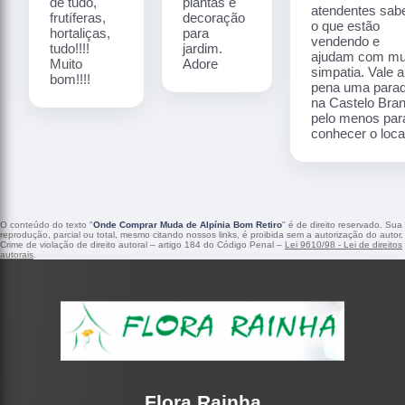
de tudo,
plantas e
atendentes sa
frutíferas,
decoração
o que estão
hortaliças,
para
vendendo e
tudo!!!!
jardim.
ajudam com mu
Muito
Adore
simpatia. Vale a
bom!!!!
pena uma para
na Castelo Bra
pelo menos par
conhecer o local
O conteúdo do texto "
Onde Comprar Muda de Alpínia Bom Retiro
" é de direito reservado. Sua
reprodução, parcial ou total, mesmo citando nossos links, é proibida sem a autorização do autor.
Crime de violação de direito autoral – artigo 184 do Código Penal –
Lei 9610/98 - Lei de direitos
autorais
.
Flora Rainha