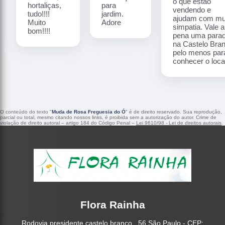
o que estão
hortaliças,
para
vendendo e
tudo!!!!
jardim.
ajudam com mu
Muito
Adore
simpatia. Vale a
bom!!!!
pena uma para
na Castelo Bra
pelo menos par
conhecer o local
O conteúdo do texto "
Muda de Rosa Freguesia do Ó
" é de direito reservado. Sua reprodução,
parcial ou total, mesmo citando nossos links, é proibida sem a autorização do autor. Crime de
violação de direito autoral – artigo 184 do Código Penal –
Lei 9610/98 - Lei de direitos autorais
.
Flora Rainha
Rodovia presidente castelo branco , 56 São Paulo - CEP: