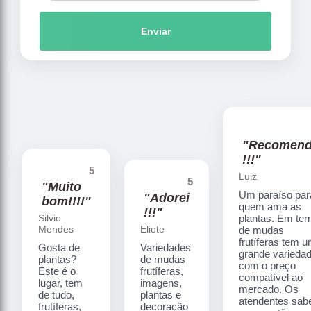
Enviar
"Recomen
!!!"
5
Luiz
5
"Muito
Um paraíso par
"Adorei
bom!!!!"
quem ama as
!!!"
Silvio
plantas. Em te
Mendes
Eliete
de mudas
frutíferas tem 
Gosta de
Variedades
grande varieda
plantas?
de mudas
com o preço
Este é o
frutíferas,
compatível ao
lugar, tem
imagens,
mercado. Os
de tudo,
plantas e
atendentes sa
frutíferas,
decoração