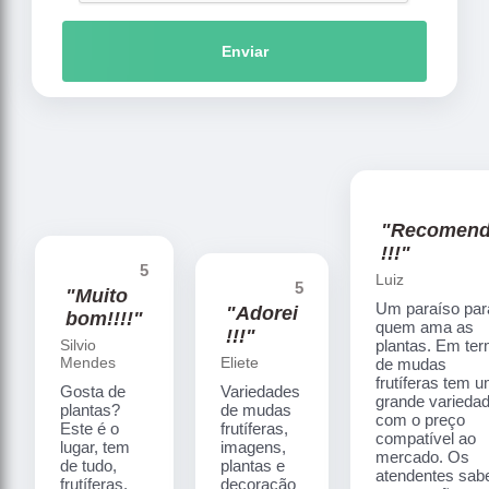
Enviar
"Recomen
!!!"
5
Luiz
5
"Muito
Um paraíso par
"Adorei
bom!!!!"
quem ama as
!!!"
Silvio
plantas. Em te
Mendes
Eliete
de mudas
frutíferas tem 
Gosta de
Variedades
grande varieda
plantas?
de mudas
com o preço
Este é o
frutíferas,
compatível ao
lugar, tem
imagens,
mercado. Os
de tudo,
plantas e
atendentes sa
frutíferas,
decoração