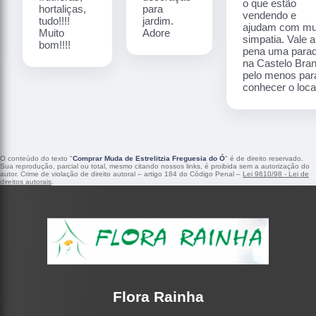
o que estão
hortaliças,
para
vendendo e
tudo!!!!
jardim.
ajudam com mu
Muito
Adore
simpatia. Vale a
bom!!!!
pena uma para
na Castelo Bra
pelo menos par
conhecer o local
O conteúdo do texto "
Comprar Muda de Estrelitzia Freguesia do Ó
" é de direito reservado.
Sua reprodução, parcial ou total, mesmo citando nossos links, é proibida sem a autorização do
autor. Crime de violação de direito autoral – artigo 184 do Código Penal –
Lei 9610/98 - Lei de
direitos autorais
.
Flora Rainha