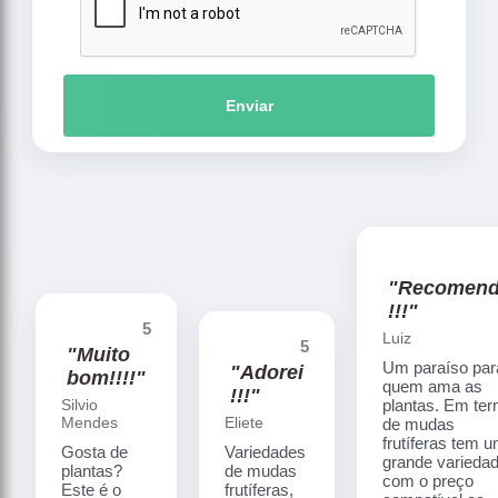
Enviar
"Recomen
!!!"
5
Luiz
5
"Muito
Um paraíso par
"Adorei
bom!!!!"
quem ama as
!!!"
Silvio
plantas. Em te
Mendes
Eliete
de mudas
frutíferas tem 
Gosta de
Variedades
grande varieda
plantas?
de mudas
com o preço
Este é o
frutíferas,