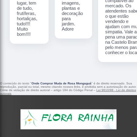
compatível ao
lugar, tem
imagens,
mercado. Os
de tudo,
plantas e
atendentes sa
frutíferas,
decoração
o que estão
hortaliças,
para
vendendo e
tudo!!!!
jardim.
ajudam com mu
Muito
Adore
simpatia. Vale a
bom!!!!
pena uma para
na Castelo Bra
pelo menos par
conhecer o local
O conteúdo do texto "
Onde Comprar Muda de Rosa Mongaguá
" é de direito reservado. Sua
reprodução, parcial ou total, mesmo citando nossos links, é proibida sem a autorização do autor.
Crime de violação de direito autoral – artigo 184 do Código Penal –
Lei 9610/98 - Lei de direitos
autorais
.