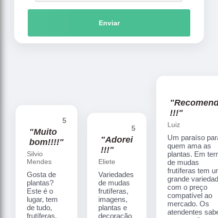
Enviar
"Recomen
!!!"
5
Luiz
5
"Muito
Um paraíso par
"Adorei
bom!!!!"
quem ama as
!!!"
Silvio
plantas. Em te
Mendes
Eliete
de mudas
frutíferas tem 
Gosta de
Variedades
grande varieda
plantas?
de mudas
com o preço
Este é o
frutíferas,
compatível ao
lugar, tem
imagens,
mercado. Os
de tudo,
plantas e
atendentes sa
frutíferas,
decoração