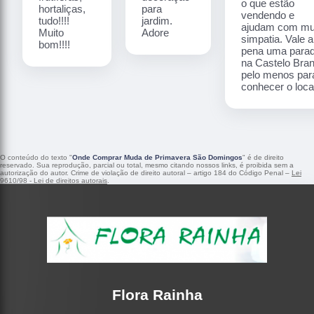
o que estão
hortaliças,
para
vendendo e
tudo!!!!
jardim.
ajudam com mu
Muito
Adore
simpatia. Vale a
bom!!!!
pena uma para
na Castelo Bra
pelo menos par
conhecer o local
O conteúdo do texto "
Onde Comprar Muda de Primavera São Domingos
" é de direito
reservado. Sua reprodução, parcial ou total, mesmo citando nossos links, é proibida sem a
autorização do autor. Crime de violação de direito autoral – artigo 184 do Código Penal –
Lei
9610/98 - Lei de direitos autorais
.
Flora Rainha