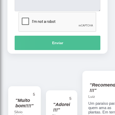
Enviar
"Recomen
!!!"
5
Luiz
5
"Muito
Um paraíso par
"Adorei
bom!!!!"
quem ama as
!!!"
Silvio
plantas. Em te