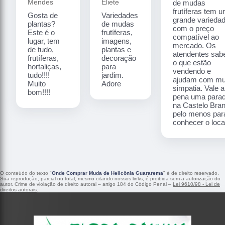
Mendes
Eliete
de mudas
frutíferas tem 
Gosta de
Variedades
grande varieda
plantas?
de mudas
com o preço
Este é o
frutíferas,
compatível ao
lugar, tem
imagens,
mercado. Os
de tudo,
plantas e
atendentes sa
frutíferas,
decoração
o que estão
hortaliças,
para
vendendo e
tudo!!!!
jardim.
ajudam com mu
Muito
Adore
simpatia. Vale a
bom!!!!
pena uma para
na Castelo Bra
pelo menos par
conhecer o local
O conteúdo do texto "
Onde Comprar Muda de Helicônia Guararema
" é de direito reservado.
Sua reprodução, parcial ou total, mesmo citando nossos links, é proibida sem a autorização do
autor. Crime de violação de direito autoral – artigo 184 do Código Penal –
Lei 9610/98 - Lei de
direitos autorais
.