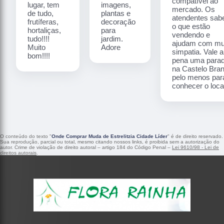
compatível ao
lugar, tem
imagens,
mercado. Os
de tudo,
plantas e
atendentes sa
frutíferas,
decoração
o que estão
hortaliças,
para
vendendo e
tudo!!!!
jardim.
ajudam com mu
Muito
Adore
simpatia. Vale a
bom!!!!
pena uma para
na Castelo Bra
pelo menos par
conhecer o local
O conteúdo do texto "
Onde Comprar Muda de Estrelitzia Cidade Líder
" é de direito reservado.
Sua reprodução, parcial ou total, mesmo citando nossos links, é proibida sem a autorização do
autor. Crime de violação de direito autoral – artigo 184 do Código Penal –
Lei 9610/98 - Lei de
direitos autorais
.