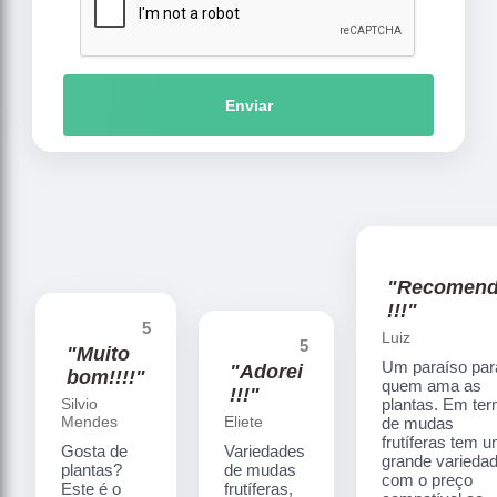
Enviar
"Recomen
!!!"
5
Luiz
5
"Muito
Um paraíso par
"Adorei
bom!!!!"
quem ama as
!!!"
Silvio
plantas. Em te
Mendes
Eliete
de mudas
frutíferas tem 
Gosta de
Variedades
grande varieda
plantas?
de mudas
com o preço
Este é o
frutíferas,