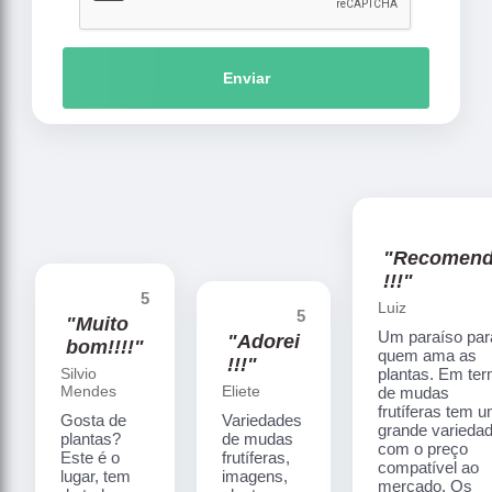
Enviar
"Recomen
!!!"
5
Luiz
5
"Muito
Um paraíso par
"Adorei
bom!!!!"
quem ama as
!!!"
Silvio
plantas. Em te
Mendes
Eliete
de mudas
frutíferas tem 
Gosta de
Variedades
grande varieda
plantas?
de mudas
com o preço
Este é o
frutíferas,
compatível ao
lugar, tem
imagens,
mercado. Os