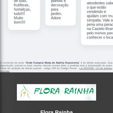
de tudo,
plantas e
atendentes sa
frutíferas,
decoração
o que estão
hortaliças,
para
vendendo e
tudo!!!!
jardim.
ajudam com mu
Muito
Adore
simpatia. Vale a
bom!!!!
pena uma para
na Castelo Bra
pelo menos par
conhecer o local
O conteúdo do texto "
Onde Comprar Muda de Alpínia Guararema
" é de direito reservado. Sua
reprodução, parcial ou total, mesmo citando nossos links, é proibida sem a autorização do autor.
Crime de violação de direito autoral – artigo 184 do Código Penal –
Lei 9610/98 - Lei de direitos
autorais
.
Flora Rainha