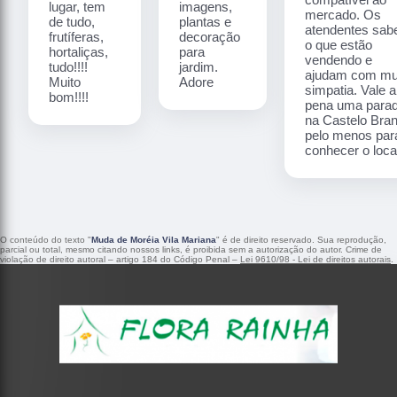
lugar, tem
imagens,
mercado. Os
de tudo,
plantas e
atendentes sa
frutíferas,
decoração
o que estão
hortaliças,
para
vendendo e
tudo!!!!
jardim.
ajudam com mu
Muito
Adore
simpatia. Vale a
bom!!!!
pena uma para
na Castelo Bra
pelo menos par
conhecer o local
O conteúdo do texto "
Muda de Moréia Vila Mariana
" é de direito reservado. Sua reprodução,
parcial ou total, mesmo citando nossos links, é proibida sem a autorização do autor. Crime de
violação de direito autoral – artigo 184 do Código Penal –
Lei 9610/98 - Lei de direitos autorais
.