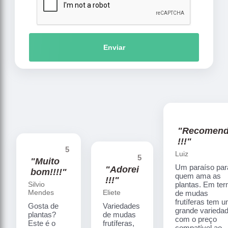
Enviar
"Recomen
!!!"
5
Luiz
5
"Muito
Um paraíso par
"Adorei
bom!!!!"
quem ama as
!!!"
Silvio
plantas. Em te
Mendes
Eliete
de mudas
frutíferas tem 
Gosta de
Variedades
grande varieda
plantas?
de mudas
com o preço
Este é o
frutíferas,
compatível ao