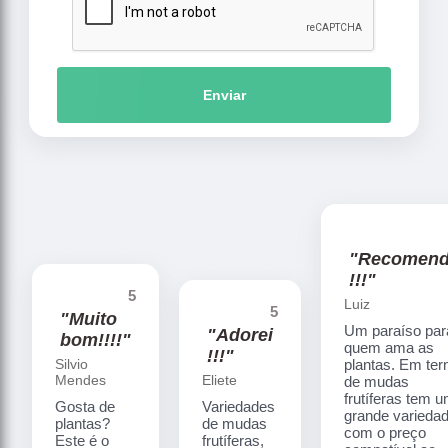
Enviar
"Recomen
!!!"
5
Luiz
5
"Muito
Um paraíso par
"Adorei
bom!!!!"
quem ama as
!!!"
Silvio
plantas. Em te
Mendes
Eliete
de mudas
frutíferas tem 
Gosta de
Variedades
grande varieda
plantas?
de mudas
com o preço
Este é o
frutíferas,