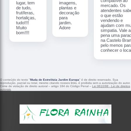
compatível ao
lugar, tem
imagens,
mercado. Os
de tudo,
plantas e
atendentes sa
frutíferas,
decoração
o que estão
hortaliças,
para
vendendo e
tudo!!!!
jardim.
ajudam com mu
Muito
Adore
simpatia. Vale a
bom!!!!
pena uma para
na Castelo Bra
pelo menos par
conhecer o local
O conteúdo do texto "
Muda de Estrelitzia Jardim Europa
" é de direito reservado. Sua
reprodução, parcial ou total, mesmo citando nossos links, é proibida sem a autorização do autor.
Crime de violação de direito autoral – artigo 184 do Código Penal –
Lei 9610/98 - Lei de direitos
autorais
.