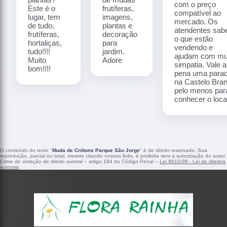
com o preço
Este é o
frutíferas,
compatível ao
lugar, tem
imagens,
mercado. Os
de tudo,
plantas e
atendentes sa
frutíferas,
decoração
o que estão
hortaliças,
para
vendendo e
tudo!!!!
jardim.
ajudam com mu
Muito
Adore
simpatia. Vale a
bom!!!!
pena uma para
na Castelo Bra
pelo menos par
conhecer o local
O conteúdo do texto "
Muda de Crótons Parque São Jorge
" é de direito reservado. Sua
reprodução, parcial ou total, mesmo citando nossos links, é proibida sem a autorização do autor.
Crime de violação de direito autoral – artigo 184 do Código Penal –
Lei 9610/98 - Lei de direitos
autorais
.