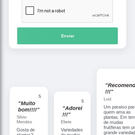
Enviar
"Recomen
!!!"
5
Luiz
5
"Muito
Um paraíso par
"Adorei
bom!!!!"
quem ama as
!!!"
Silvio
plantas. Em te
Mendes
Eliete
de mudas
frutíferas tem 
Gosta de
Variedades
grande varieda
plantas?
de mudas