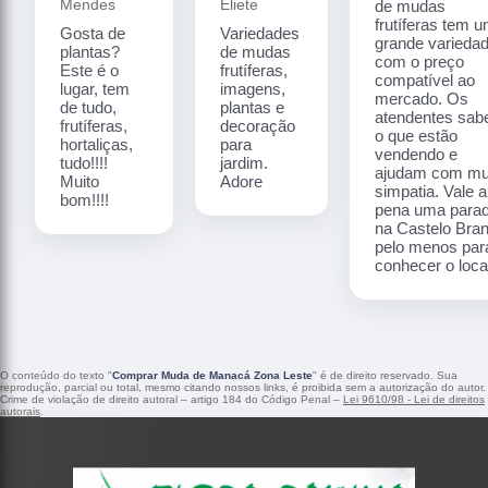
Mendes
Eliete
de mudas
frutíferas tem 
Gosta de
Variedades
grande varieda
plantas?
de mudas
com o preço
Este é o
frutíferas,
compatível ao
lugar, tem
imagens,
mercado. Os
de tudo,
plantas e
atendentes sa
frutíferas,
decoração
o que estão
hortaliças,
para
vendendo e
tudo!!!!
jardim.
ajudam com mu
Muito
Adore
simpatia. Vale a
bom!!!!
pena uma para
na Castelo Bra
pelo menos par
conhecer o local
O conteúdo do texto "
Comprar Muda de Manacá Zona Leste
" é de direito reservado. Sua
reprodução, parcial ou total, mesmo citando nossos links, é proibida sem a autorização do autor.
Crime de violação de direito autoral – artigo 184 do Código Penal –
Lei 9610/98 - Lei de direitos
autorais
.