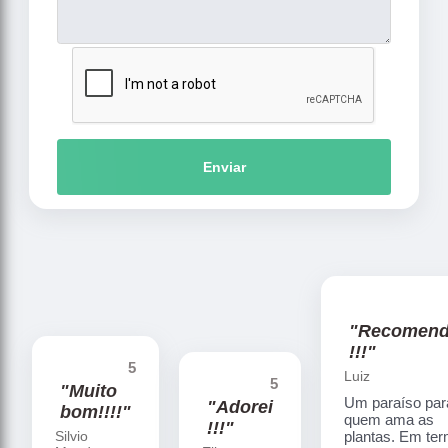
Enviar
"Recomen
!!!"
5
Luiz
5
"Muito
Um paraíso par
"Adorei
bom!!!!"
quem ama as
!!!"
Silvio
plantas. Em te