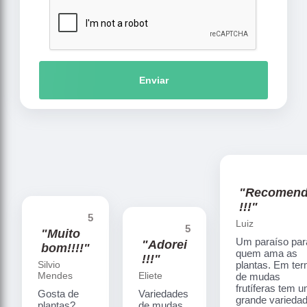
Enviar
"Recomen
!!!"
5
Luiz
5
"Muito
Um paraíso par
"Adorei
bom!!!!"
quem ama as
!!!"
Silvio
plantas. Em te
Mendes
Eliete
de mudas
frutíferas tem 
Gosta de
Variedades
grande varieda
plantas?
de mudas