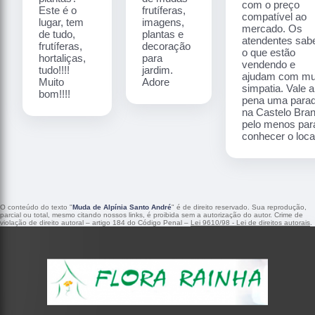
com o preço
Este é o
frutíferas,
compatível ao
lugar, tem
imagens,
mercado. Os
de tudo,
plantas e
atendentes sa
frutíferas,
decoração
o que estão
hortaliças,
para
vendendo e
tudo!!!!
jardim.
ajudam com mu
Muito
Adore
simpatia. Vale a
bom!!!!
pena uma para
na Castelo Bra
pelo menos par
conhecer o local
O conteúdo do texto "
Muda de Alpínia Santo André
" é de direito reservado. Sua reprodução,
parcial ou total, mesmo citando nossos links, é proibida sem a autorização do autor. Crime de
violação de direito autoral – artigo 184 do Código Penal –
Lei 9610/98 - Lei de direitos autorais
.