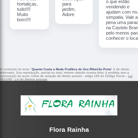
o que estão
hortaliças,
para
vendendo e
tudo!!!!
jardim.
ajudam com mu
Muito
Adore
simpatia. Vale a
bom!!!!
pena uma para
na Castelo Bra
pelo menos par
conhecer o local
O conteúdo do texto "
Quanto Custa a Muda Frutífera de Uva Ribeirão Preto
" é de direito
reservado. Sua reprodução, parcial ou total, mesmo citando nossos links, é proibida sem a
autorização do autor. Crime de violação de direito autoral – artigo 184 do Código Penal –
Lei
9610/98 - Lei de direitos autorais
.
Flora Rainha