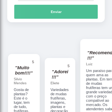
Enviar
"Recomen
!!!"
5
Luiz
5
"Muito
Um paraíso par
"Adorei
bom!!!!"
quem ama as
!!!"
Silvio
plantas. Em te
Mendes
Eliete
de mudas
frutíferas tem 
Gosta de
Variedades
grande varieda
plantas?
de mudas
com o preço
Este é o
frutíferas,
compatível ao
lugar, tem
imagens,
mercado. Os
de tudo,
plantas e
atendentes sa
frutíferas,
decoração