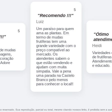
5
"Recomendo !!!"
Luiz
Um paraíso para quem
5
ama as plantas. Em
"Ótimo
!!"
termo de mudas
atendime
frutíferas tem uma
Heidi
grande variedade com o
 de mudas
preço compatível ao
Variedades
imagens,
mercado. Os
de frutíferas
ecoração
atendentes sabem o
Atendimento
. Adore
que estão vendendo e
e educado.
ajudam com muita
simpatia. Vale a pena
uma parada na Castelo
Branco pelo menos
para conhecer o local!!
ito reservado. Sua reprodução, parcial ou total, mesmo citando nossos links, é proibida sem a aut