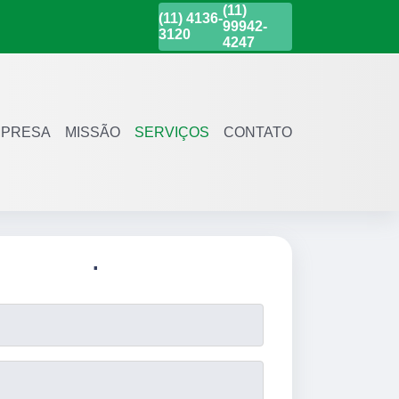
(11)
(11)
4136-
99942-
3120
4247
PRESA
MISSÃO
SERVIÇOS
CONTATO
.