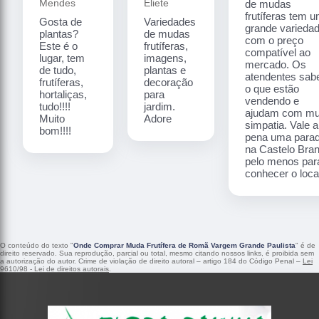
Mendes
Eliete
de mudas
frutíferas tem 
Gosta de
Variedades
grande varieda
plantas?
de mudas
com o preço
Este é o
frutíferas,
compatível ao
lugar, tem
imagens,
mercado. Os
de tudo,
plantas e
atendentes sa
frutíferas,
decoração
o que estão
hortaliças,
para
vendendo e
tudo!!!!
jardim.
ajudam com mu
Muito
Adore
simpatia. Vale a
bom!!!!
pena uma para
na Castelo Bra
pelo menos par
conhecer o local
O conteúdo do texto "
Onde Comprar Muda Frutífera de Romã Vargem Grande Paulista
" é de
direito reservado. Sua reprodução, parcial ou total, mesmo citando nossos links, é proibida sem
a autorização do autor. Crime de violação de direito autoral – artigo 184 do Código Penal –
Lei
9610/98 - Lei de direitos autorais
.