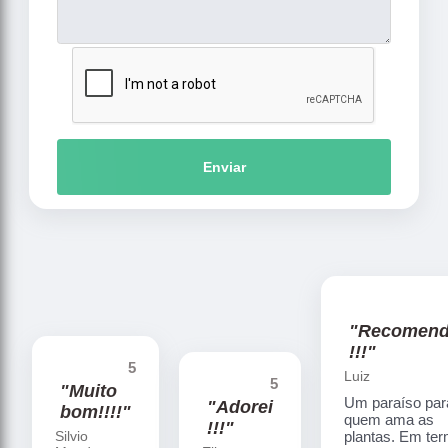
Enviar
"Recomen
!!!"
5
Luiz
5
"Muito
Um paraíso par
"Adorei
bom!!!!"
quem ama as
!!!"
Silvio
plantas. Em te