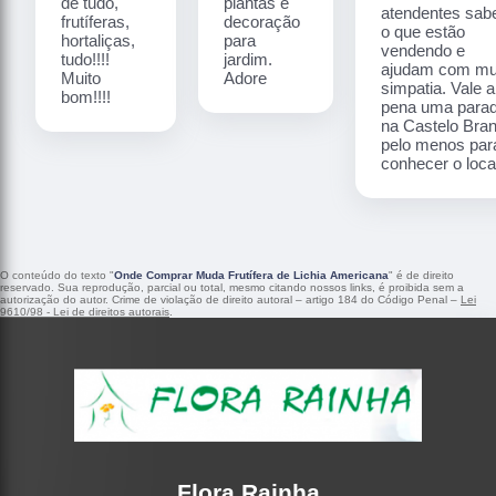
de tudo,
plantas e
atendentes sa
frutíferas,
decoração
o que estão
hortaliças,
para
vendendo e
tudo!!!!
jardim.
ajudam com mu
Muito
Adore
simpatia. Vale a
bom!!!!
pena uma para
na Castelo Bra
pelo menos par
conhecer o local
O conteúdo do texto "
Onde Comprar Muda Frutífera de Lichia Americana
" é de direito
reservado. Sua reprodução, parcial ou total, mesmo citando nossos links, é proibida sem a
autorização do autor. Crime de violação de direito autoral – artigo 184 do Código Penal –
Lei
9610/98 - Lei de direitos autorais
.
Flora Rainha