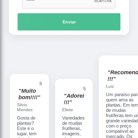
Enviar
"Recomen
!!!"
5
Luiz
5
"Muito
Um paraíso par
"Adorei
bom!!!!"
quem ama as
!!!"
Silvio
plantas. Em te
Mendes
Eliete
de mudas
frutíferas tem 
Gosta de
Variedades
grande varieda
plantas?
de mudas
com o preço
Este é o
frutíferas,
compatível ao
lugar, tem
imagens,
mercado. Os