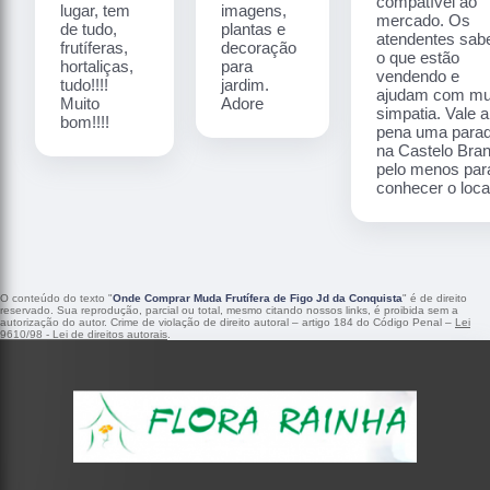
compatível ao
lugar, tem
imagens,
mercado. Os
de tudo,
plantas e
atendentes sa
frutíferas,
decoração
o que estão
hortaliças,
para
vendendo e
tudo!!!!
jardim.
ajudam com mu
Muito
Adore
simpatia. Vale a
bom!!!!
pena uma para
na Castelo Bra
pelo menos par
conhecer o local
O conteúdo do texto "
Onde Comprar Muda Frutífera de Figo Jd da Conquista
" é de direito
reservado. Sua reprodução, parcial ou total, mesmo citando nossos links, é proibida sem a
autorização do autor. Crime de violação de direito autoral – artigo 184 do Código Penal –
Lei
9610/98 - Lei de direitos autorais
.