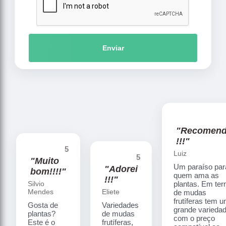
Enviar
"Recomen
!!!"
5
Luiz
5
"Muito
Um paraíso par
"Adorei
bom!!!!"
quem ama as
!!!"
Silvio
plantas. Em te
Mendes
Eliete
de mudas
frutíferas tem 
Gosta de
Variedades
grande varieda
plantas?
de mudas
com o preço
Este é o
frutíferas,