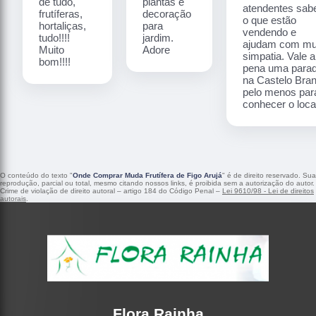
de tudo,
plantas e
atendentes sa
frutíferas,
decoração
o que estão
hortaliças,
para
vendendo e
tudo!!!!
jardim.
ajudam com mu
Muito
Adore
simpatia. Vale a
bom!!!!
pena uma para
na Castelo Bra
pelo menos par
conhecer o local
O conteúdo do texto "
Onde Comprar Muda Frutífera de Figo Arujá
" é de direito reservado. Sua
reprodução, parcial ou total, mesmo citando nossos links, é proibida sem a autorização do autor.
Crime de violação de direito autoral – artigo 184 do Código Penal –
Lei 9610/98 - Lei de direitos
autorais
.
Flora Rainha