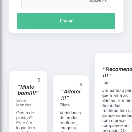
Enviar
"Recomen
!!!"
5
Luiz
5
"Muito
Um paraíso par
"Adorei
bom!!!!"
quem ama as
!!!"
Silvio
plantas. Em te
Mendes
Eliete
de mudas
frutíferas tem 
Gosta de
Variedades
grande varieda
plantas?
de mudas
com o preço
Este é o
frutíferas,
compatível ao
lugar, tem
imagens,
mercado. Os