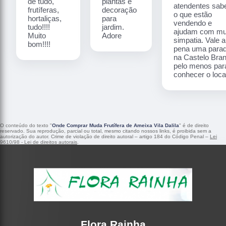
de tudo,
plantas e
atendentes sa
frutíferas,
decoração
o que estão
hortaliças,
para
vendendo e
tudo!!!!
jardim.
ajudam com mu
Muito
Adore
simpatia. Vale a
bom!!!!
pena uma para
na Castelo Bra
pelo menos par
conhecer o local
O conteúdo do texto "
Onde Comprar Muda Frutífera de Ameixa Vila Dalila
" é de direito
reservado. Sua reprodução, parcial ou total, mesmo citando nossos links, é proibida sem a
autorização do autor. Crime de violação de direito autoral – artigo 184 do Código Penal –
Lei
9610/98 - Lei de direitos autorais
.
Flora Rainha