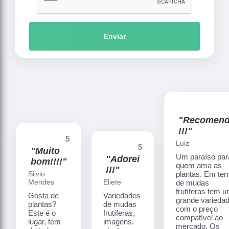
Enviar
"Recomen
!!!"
5
Luiz
5
"Muito
Um paraíso par
"Adorei
bom!!!!"
quem ama as
!!!"
Silvio
plantas. Em te
Mendes
Eliete
de mudas
frutíferas tem 
Gosta de
Variedades
grande varieda
plantas?
de mudas
com o preço
Este é o
frutíferas,
compatível ao
lugar, tem
imagens,
mercado. Os