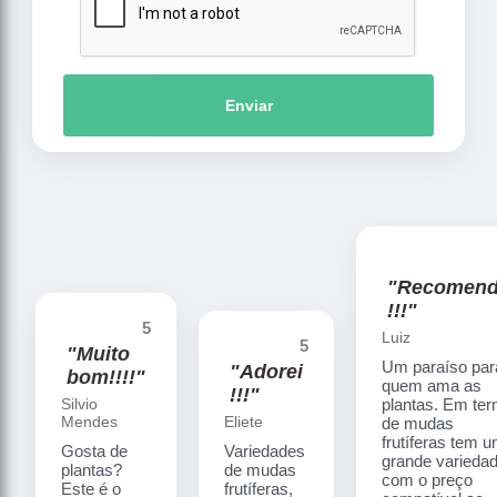
Enviar
"Recomen
!!!"
5
Luiz
5
"Muito
Um paraíso par
"Adorei
bom!!!!"
quem ama as
!!!"
Silvio
plantas. Em te
Mendes
Eliete
de mudas
frutíferas tem 
Gosta de
Variedades
grande varieda
plantas?
de mudas
com o preço
Este é o
frutíferas,