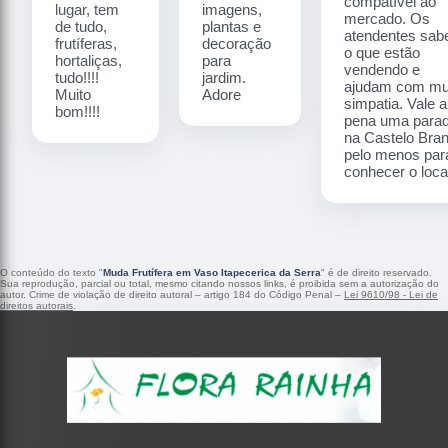
compatível ao
lugar, tem
imagens,
mercado. Os
de tudo,
plantas e
atendentes sa
frutíferas,
decoração
o que estão
hortaliças,
para
vendendo e
tudo!!!!
jardim.
ajudam com mu
Muito
Adore
simpatia. Vale a
bom!!!!
pena uma para
na Castelo Bra
pelo menos par
conhecer o local
O conteúdo do texto "
Muda Frutífera em Vaso Itapecerica da Serra
" é de direito reservado.
Sua reprodução, parcial ou total, mesmo citando nossos links, é proibida sem a autorização do
autor. Crime de violação de direito autoral – artigo 184 do Código Penal –
Lei 9610/98 - Lei de
direitos autorais
.