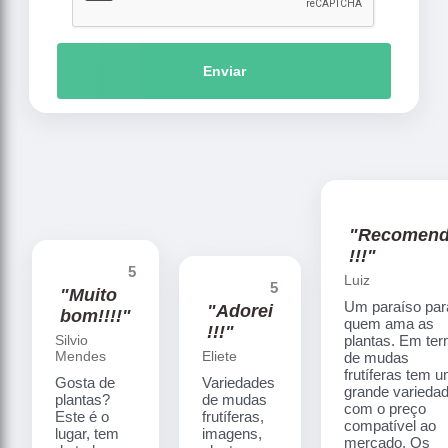
Enviar
"Recomen
!!!"
5
Luiz
5
"Muito
Um paraíso par
"Adorei
bom!!!!"
quem ama as
!!!"
Silvio
plantas. Em te
Mendes
Eliete
de mudas
frutíferas tem 
Gosta de
Variedades
grande varieda
plantas?
de mudas
com o preço
Este é o
frutíferas,
compatível ao
lugar, tem
imagens,
mercado. Os