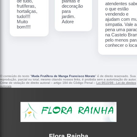
de tudo,
plantas e
atendentes sa
frutíferas,
decoração
o que estão
hortaliças,
para
vendendo e
tudo!!!!
jardim.
ajudam com mu
Muito
Adore
simpatia. Vale a
bom!!!!
pena uma para
na Castelo Bra
pelo menos par
conhecer o local
O conteúdo do texto "
Muda Frutífera de Manga Francisco Morato
" é de direito reservado. Sua
reprodução, parcial ou total, mesmo citando nossos links, é proibida sem a autorização do autor.
Crime de violação de direito autoral – artigo 184 do Código Penal –
Lei 9610/98 - Lei de direitos
autorais
.
Flora Rainha