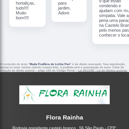
o que estão
hortaliças,
para
vendendo e
tudo!!!!
jardim.
ajudam com mu
Muito
Adore
simpatia. Vale a
bom!!!!
pena uma para
na Castelo Bra
pelo menos par
conhecer o local
O conteúdo do texto "
Muda Frutífera de Lichia Pari
" é de direito reservado. Sua reprodução,
parcial ou total, mesmo citando nossos links, é proibida sem a autorização do autor. Crime de
violação de direito autoral – artigo 184 do Código Penal –
Lei 9610/98 - Lei de direitos autorais
.
Flora Rainha
Rodovia presidente castelo branco , 56 São Paulo - CEP: