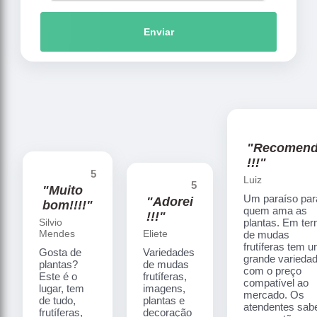
Enviar
"Recomen
!!!"
5
Luiz
5
"Muito
Um paraíso par
"Adorei
bom!!!!"
quem ama as
!!!"
Silvio
plantas. Em te
Mendes
Eliete
de mudas
frutíferas tem 
Gosta de
Variedades
grande varieda
plantas?
de mudas
com o preço
Este é o
frutíferas,
compatível ao
lugar, tem
imagens,
mercado. Os
de tudo,
plantas e
atendentes sa
frutíferas,
decoração