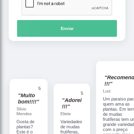
Enviar
"Recomen
!!!"
5
Luiz
5
"Muito
Um paraíso par
"Adorei
bom!!!!"
quem ama as
!!!"
Silvio
plantas. Em te
Mendes
Eliete
de mudas
frutíferas tem 
Gosta de
Variedades
grande varieda
plantas?
de mudas
com o preço
Este é o
frutíferas,