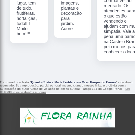
compatível ao
lugar, tem
imagens,
mercado. Os
de tudo,
plantas e
atendentes sa
frutíferas,
decoração
o que estão
hortaliças,
para
vendendo e
tudo!!!!
jardim.
ajudam com mu
Muito
Adore
simpatia. Vale a
bom!!!!
pena uma para
na Castelo Bra
pelo menos par
conhecer o local
O conteúdo do texto "
Quanto Custa a Muda Frutífera em Vaso Parque do Carmo
" é de direito
reservado. Sua reprodução, parcial ou total, mesmo citando nossos links, é proibida sem a
autorização do autor. Crime de violação de direito autoral – artigo 184 do Código Penal –
Lei
9610/98 - Lei de direitos autorais
.