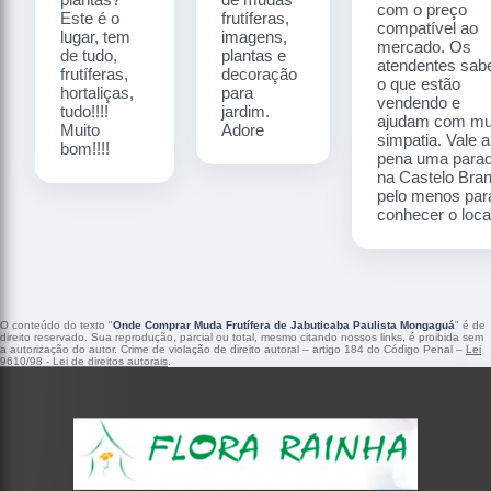
com o preço
Este é o
frutíferas,
compatível ao
lugar, tem
imagens,
mercado. Os
de tudo,
plantas e
atendentes sa
frutíferas,
decoração
o que estão
hortaliças,
para
vendendo e
tudo!!!!
jardim.
ajudam com mu
Muito
Adore
simpatia. Vale a
bom!!!!
pena uma para
na Castelo Bra
pelo menos par
conhecer o local
O conteúdo do texto "
Onde Comprar Muda Frutífera de Jabuticaba Paulista Mongaguá
" é de
direito reservado. Sua reprodução, parcial ou total, mesmo citando nossos links, é proibida sem
a autorização do autor. Crime de violação de direito autoral – artigo 184 do Código Penal –
Lei
9610/98 - Lei de direitos autorais
.