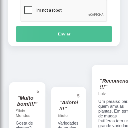
Enviar
"Recomen
!!!"
5
Luiz
5
"Muito
Um paraíso par
"Adorei
bom!!!!"
quem ama as
!!!"
Silvio
plantas. Em te
Mendes
Eliete
de mudas
frutíferas tem 
Gosta de
Variedades
grande varieda
plantas?
de mudas