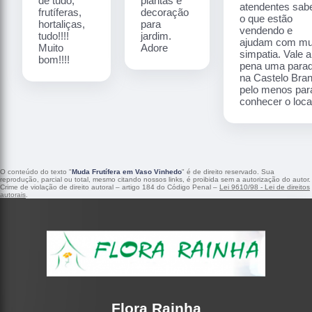
de tudo,
plantas e
atendentes sa
frutíferas,
decoração
o que estão
hortaliças,
para
vendendo e
tudo!!!!
jardim.
ajudam com mu
Muito
Adore
simpatia. Vale a
bom!!!!
pena uma para
na Castelo Bra
pelo menos par
conhecer o local
O conteúdo do texto "
Muda Frutífera em Vaso Vinhedo
" é de direito reservado. Sua
reprodução, parcial ou total, mesmo citando nossos links, é proibida sem a autorização do autor.
Crime de violação de direito autoral – artigo 184 do Código Penal –
Lei 9610/98 - Lei de direitos
autorais
.
Flora Rainha