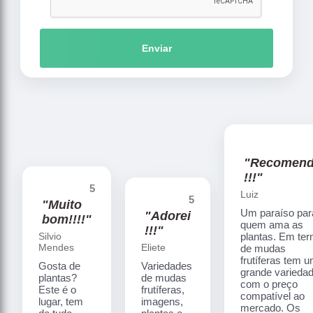
Enviar
"Recomen
!!!"
5
Luiz
5
"Muito
Um paraíso par
"Adorei
bom!!!!"
quem ama as
!!!"
Silvio
plantas. Em te
Mendes
Eliete
de mudas
frutíferas tem 
Gosta de
Variedades
grande varieda
plantas?
de mudas
com o preço
Este é o
frutíferas,
compatível ao
lugar, tem
imagens,
mercado. Os