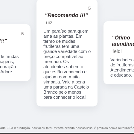
5
"Recomendo !!!"
Luiz
Um paraíso para quem
5
ama as plantas. Em
"Ótimo
!!"
termo de mudas
atendime
frutíferas tem uma
Heidi
grande variedade com o
 de mudas
preço compatível ao
Variedades
imagens,
mercado. Os
de frutíferas
ecoração
atendentes sabem o
Atendimento
. Adore
que estão vendendo e
e educado.
ajudam com muita
simpatia. Vale a pena
uma parada na Castelo
Branco pelo menos
para conhecer o local!!
rvado. Sua reprodução, parcial ou total, mesmo citando nossos links, é proibida sem a autorização