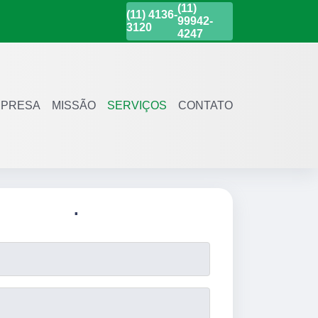
(11)
(11)
4136-
99942-
3120
4247
PRESA
MISSÃO
SERVIÇOS
CONTATO
.