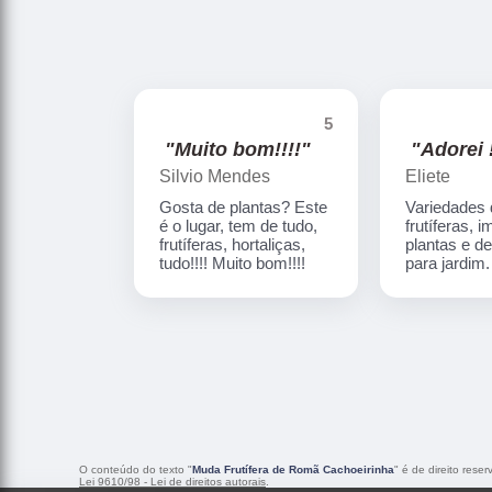
5
"Muito bom!!!!"
"Adorei !
Silvio Mendes
Eliete
Gosta de plantas? Este
Variedades
é o lugar, tem de tudo,
frutíferas, 
frutíferas, hortaliças,
plantas e d
tudo!!!! Muito bom!!!!
para jardim
O conteúdo do texto "
Muda Frutífera de Romã Cachoeirinha
" é de direito rese
Lei 9610/98 - Lei de direitos autorais
.