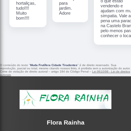
o que estão
hortaliças,
para
vendendo e
tudo!!!!
jardim.
ajudam com mu
Muito
Adore
simpatia. Vale a
bom!!!!
pena uma para
na Castelo Bra
pelo menos par
conhecer o local
O conteúdo do texto "
Muda Frutífera Cidade Tiradentes
" é de direito reservado. Sua
reprodução, parcial ou total, mesmo citando nossos links, é proibida sem a autorização do autor.
Crime de violação de direito autoral – artigo 184 do Código Penal –
Lei 9610/98 - Lei de direitos
autorais
.
Flora Rainha