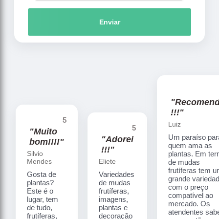
Enviar
"Recomen
!!!"
5
Luiz
5
"Muito
Um paraíso par
"Adorei
bom!!!!"
quem ama as
!!!"
Silvio
plantas. Em te
Mendes
Eliete
de mudas
frutíferas tem 
Gosta de
Variedades
grande varieda
plantas?
de mudas
com o preço
Este é o
frutíferas,
compatível ao
lugar, tem
imagens,
mercado. Os
de tudo,
plantas e
atendentes sa
frutíferas,
decoração