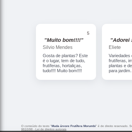
5
"Muito bom!!!!"
"Adorei !
Silvio Mendes
Eliete
Gosta de plantas? Este
Variedades
é o lugar, tem de tudo,
frutíferas, 
frutíferas, hortaliças,
plantas e d
tudo!!!! Muito bom!!!!
para jardim
O conteúdo do texto "
Muda árvore Frutífera Morumbi
" é de direito reservado. 
9610/98 - Lei de direitos autorais
.