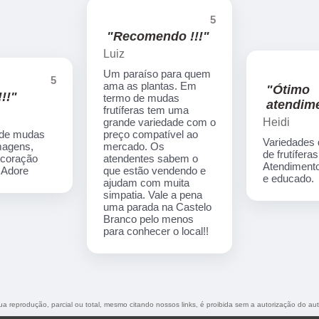
5
"Recomendo !!!"
Luiz
Um paraíso para quem
5
ama as plantas. Em
"Ótimo
!!"
termo de mudas
atendime
frutíferas tem uma
Heidi
grande variedade com o
 de mudas
preço compatível ao
Variedades
imagens,
mercado. Os
de frutíferas
ecoração
atendentes sabem o
Atendimento
. Adore
que estão vendendo e
e educado.
ajudam com muita
simpatia. Vale a pena
uma parada na Castelo
Branco pelo menos
para conhecer o local!!
Sua reprodução, parcial ou total, mesmo citando nossos links, é proibida sem a autorização do aut