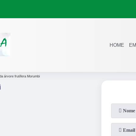
HOME
EM
a árvore frutífera Morumbi
i