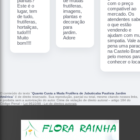
plantas?
de mudas
com o preço
Este é o
frutíferas,
compatível ao
lugar, tem
imagens,
mercado. Os
de tudo,
plantas e
atendentes sa
frutíferas,
decoração
o que estão
hortaliças,
para
vendendo e
tudo!!!!
jardim.
ajudam com mu
Muito
Adore
simpatia. Vale a
bom!!!!
pena uma para
na Castelo Bra
pelo menos par
conhecer o local
O conteúdo do texto "
Quanto Custa a Muda Frutífera de Jabuticaba Paulista Jardim
América
" é de direito reservado. Sua reprodução, parcial ou total, mesmo citando nossos links,
é proibida sem a autorização do autor. Crime de violação de direito autoral – artigo 184 do
Código Penal –
Lei 9610/98 - Lei de direitos autorais
.