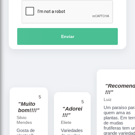
Enviar
"Recomen
!!!"
5
Luiz
5
"Muito
Um paraíso par
"Adorei
bom!!!!"
quem ama as
!!!"
Silvio
plantas. Em te
Mendes
Eliete
de mudas
frutíferas tem 
Gosta de
Variedades
grande varieda