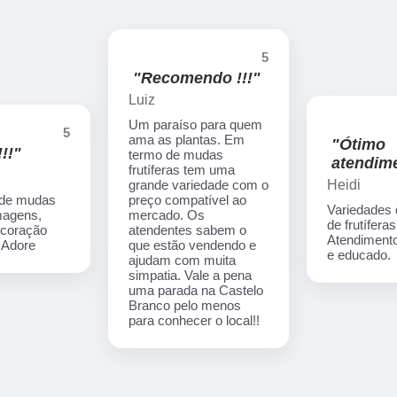
5
"Recomendo !!!"
Luiz
Um paraíso para quem
5
ama as plantas. Em
"Ótimo
!!"
termo de mudas
atendime
frutíferas tem uma
Heidi
grande variedade com o
 de mudas
preço compatível ao
Variedades
imagens,
mercado. Os
de frutíferas
ecoração
atendentes sabem o
Atendimento
. Adore
que estão vendendo e
e educado.
ajudam com muita
simpatia. Vale a pena
uma parada na Castelo
Branco pelo menos
para conhecer o local!!