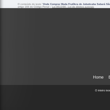
O conteúdo do texto "
Onde Comprar Muda Frutífera de Jabuticaba Sabará Sã
artigo 184 do Código Penal –
Lei 9610/98 - Lei de direitos autorais
.
Home
O inteiro te