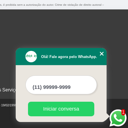
s, é proibida sem a autorização do autor. Crime de violação de direito autoral –
Olá! Fale agora pelo WhatsApp.
s Serviços
e 19/02/1998)
Iniciar conversa
1