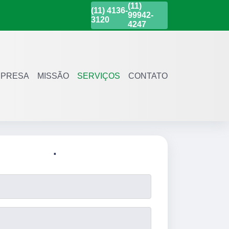
(11)
(11)
4136-
99942-
3120
4247
PRESA
MISSÃO
SERVIÇOS
CONTATO
.