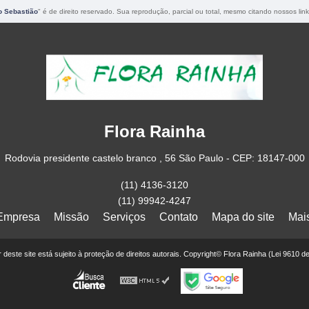
o Sebastião
" é de direito reservado. Sua reprodução, parcial ou total, mesmo citando nossos link
Flora Rainha
Rodovia presidente castelo branco , 56 São Paulo - CEP: 18147-000
(11) 4136-3120
(11) 99942-4247
Empresa
Missão
Serviços
Contato
Mapa do site
Mai
or deste site está sujeito à proteção de direitos autorais. Copyright© Flora Rainha (Lei 9610 d