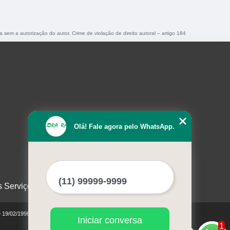
a sem a autorização do autor. Crime de violação de direito autoral – artigo 184
Olá! Fale agora pelo WhatsApp.
s Serviços
e 19/02/1998)
Iniciar conversa
1