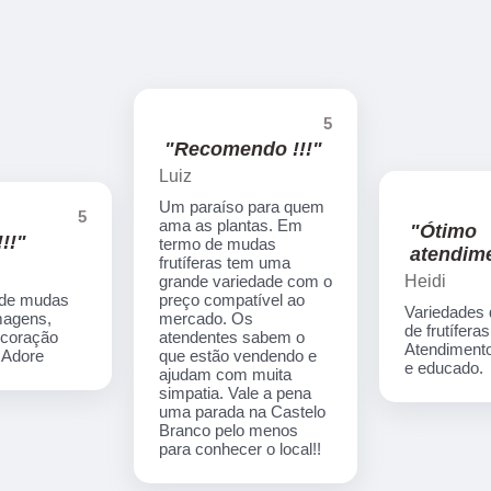
5
"Recomendo !!!"
Luiz
Um paraíso para quem
5
ama as plantas. Em
"Ótimo
!!"
termo de mudas
atendime
frutíferas tem uma
Heidi
grande variedade com o
 de mudas
preço compatível ao
Variedades
imagens,
mercado. Os
de frutíferas
ecoração
atendentes sabem o
Atendimento
. Adore
que estão vendendo e
e educado.
ajudam com muita
simpatia. Vale a pena
uma parada na Castelo
Branco pelo menos
para conhecer o local!!