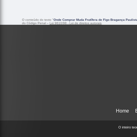
O conteúdo do texto "
Onde Comprar Muda Frutífera de Figo Bragança Paulist
do Código Penal –
Lei 9610/98 - Lei de direitos autorais
.
Home
O inteiro te