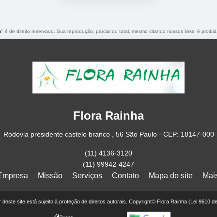
a
" é de direito reservado. Sua reprodução, parcial ou total, mesmo citando nossos links, é proibid
Flora Rainha
Rodovia presidente castelo branco , 56 São Paulo - CEP: 18147-000
(11) 4136-3120
(11) 99942-4247
Empresa
Missão
Serviços
Contato
Mapa do site
Mai
or deste site está sujeito à proteção de direitos autorais. Copyright© Flora Rainha (Lei 9610 d