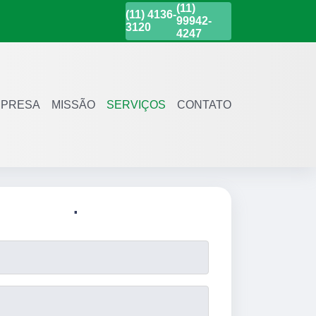
(11)
(11)
4136-
99942-
3120
4247
PRESA
MISSÃO
SERVIÇOS
CONTATO
.