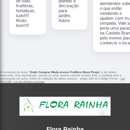
de tudo,
plantas e
atendentes sa
frutíferas,
decoração
o que estão
hortaliças,
para
vendendo e
tudo!!!!
jardim.
ajudam com mu
Muito
Adore
simpatia. Vale a
bom!!!!
pena uma para
na Castelo Bra
pelo menos par
conhecer o local
O conteúdo do texto "
Onde Comprar Muda árvore Frutífera Nova Piraju
" é de direito
reservado. Sua reprodução, parcial ou total, mesmo citando nossos links, é proibida sem a
autorização do autor. Crime de violação de direito autoral – artigo 184 do Código Penal –
Lei
9610/98 - Lei de direitos autorais
.
Flora Rainha