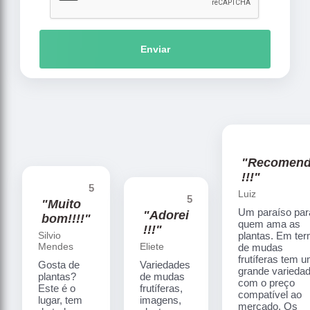
Enviar
"Recomen
!!!"
5
Luiz
5
"Muito
Um paraíso par
"Adorei
bom!!!!"
quem ama as
!!!"
Silvio
plantas. Em te
Mendes
Eliete
de mudas
frutíferas tem 
Gosta de
Variedades
grande varieda
plantas?
de mudas
com o preço
Este é o
frutíferas,
compatível ao
lugar, tem
imagens,
mercado. Os