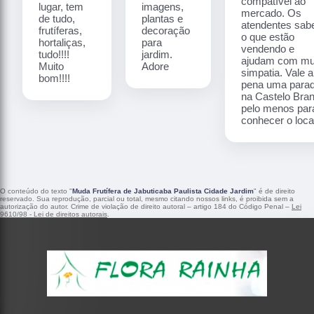
compatível ao
lugar, tem
imagens,
mercado. Os
de tudo,
plantas e
atendentes sa
frutíferas,
decoração
o que estão
hortaliças,
para
vendendo e
tudo!!!!
jardim.
ajudam com mu
Muito
Adore
simpatia. Vale a
bom!!!!
pena uma para
na Castelo Bra
pelo menos par
conhecer o local
O conteúdo do texto "
Muda Frutífera de Jabuticaba Paulista Cidade Jardim
" é de direito
reservado. Sua reprodução, parcial ou total, mesmo citando nossos links, é proibida sem a
autorização do autor. Crime de violação de direito autoral – artigo 184 do Código Penal –
Lei
9610/98 - Lei de direitos autorais
.