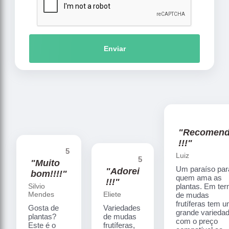
Enviar
"Recomen
!!!"
5
Luiz
5
"Muito
Um paraíso par
"Adorei
bom!!!!"
quem ama as
!!!"
Silvio
plantas. Em te
Mendes
Eliete
de mudas
frutíferas tem 
Gosta de
Variedades
grande varieda
plantas?
de mudas
com o preço
Este é o
frutíferas,