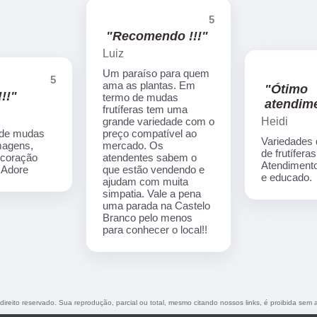
5
"Recomendo !!!"
Luiz
Um paraíso para quem
5
ama as plantas. Em
"Ótimo
!!"
termo de mudas
atendime
frutíferas tem uma
Heidi
grande variedade com o
 de mudas
preço compatível ao
Variedades
imagens,
mercado. Os
de frutíferas
ecoração
atendentes sabem o
Atendimento
. Adore
que estão vendendo e
e educado.
ajudam com muita
simpatia. Vale a pena
uma parada na Castelo
Branco pelo menos
para conhecer o local!!
 direito reservado. Sua reprodução, parcial ou total, mesmo citando nossos links, é proibida sem a