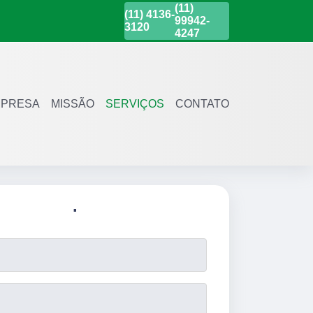
(11)
(11)
4136-
99942-
3120
4247
PRESA
MISSÃO
SERVIÇOS
CONTATO
.