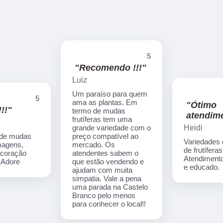
5
"Recomendo !!!"
Luiz
Um paraíso para quem
5
ama as plantas. Em
"Ótimo
!!"
termo de mudas
atendime
frutíferas tem uma
Heidi
grande variedade com o
 de mudas
preço compatível ao
Variedades
imagens,
mercado. Os
de frutíferas
ecoração
atendentes sabem o
Atendimento
. Adore
que estão vendendo e
e educado.
ajudam com muita
simpatia. Vale a pena
uma parada na Castelo
Branco pelo menos
para conhecer o local!!