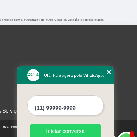
é proibida sem a autorização do autor. Crime de violação de direito autoral –
Olá! Fale agora pelo WhatsApp.
s Serviços
e 19/02/1998)
Iniciar conversa
1