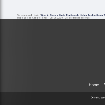
O conteúdo do texto "
Quanto Custa a Muda Frutífera de Lichia Jardim Santa 
artigo 184 do Código Penal –
Lei 9610/98 - Lei de direitos autorais
.
Home
O inteiro te