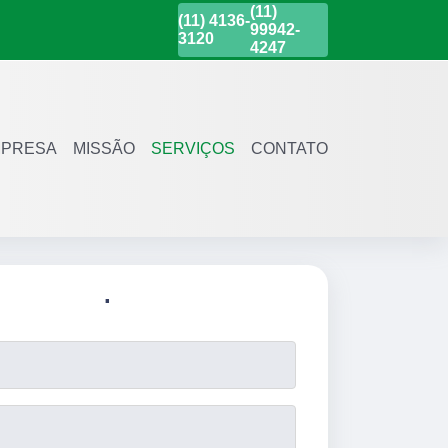
(11)
(11)
4136-
99942-
3120
4247
PRESA
MISSÃO
SERVIÇOS
CONTATO
.