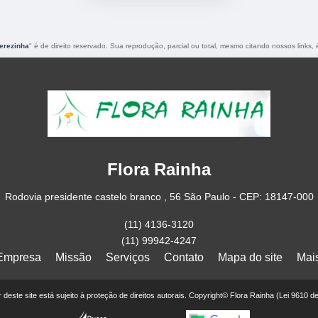
Terezinha
" é de direito reservado. Sua reprodução, parcial ou total, mesmo citando nossos links, 
Flora Rainha
Rodovia presidente castelo branco , 56 São Paulo - CEP: 18147-000
(11) 4136-3120
(11) 99942-4247
Empresa
Missão
Serviços
Contato
Mapa do site
Mai
or deste site está sujeito à proteção de direitos autorais. Copyright© Flora Rainha (Lei 9610 d