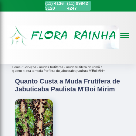
(11)
4136-
(11)
99942-
3120
4247
Home
Serviços
mudas frutíferas
muda frutífera de romã
quanto custa a muda frutífera de jabuticaba paulista M'Boi Mirim
Quanto Custa a Muda Frutífera de
Jabuticaba Paulista M'Boi Mirim