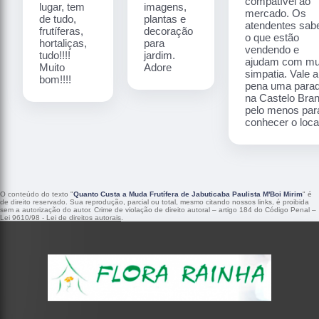
compatível ao
lugar, tem
imagens,
mercado. Os
de tudo,
plantas e
atendentes sa
frutíferas,
decoração
o que estão
hortaliças,
para
vendendo e
tudo!!!!
jardim.
ajudam com mu
Muito
Adore
simpatia. Vale a
bom!!!!
pena uma para
na Castelo Bra
pelo menos par
conhecer o local
O conteúdo do texto "
Quanto Custa a Muda Frutífera de Jabuticaba Paulista M'Boi Mirim
" é
de direito reservado. Sua reprodução, parcial ou total, mesmo citando nossos links, é proibida
sem a autorização do autor. Crime de violação de direito autoral – artigo 184 do Código Penal –
Lei 9610/98 - Lei de direitos autorais
.