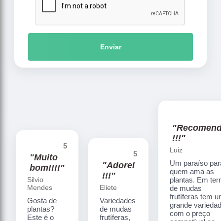
Enviar
"Recomen
!!!"
5
Luiz
5
"Muito
Um paraíso par
"Adorei
bom!!!!"
quem ama as
!!!"
Silvio
plantas. Em te
Mendes
Eliete
de mudas
frutíferas tem 
Gosta de
Variedades
grande varieda
plantas?
de mudas
com o preço
Este é o
frutíferas,