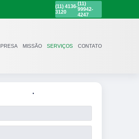
(11)
(11)
4136-
99942-
3120
4247
PRESA
MISSÃO
SERVIÇOS
CONTATO
.