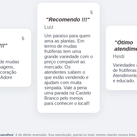
5
"Recomendo !!!"
Luiz
Um paraíso para quem
5
ama as plantas. Em
"Ótimo
!!"
termo de mudas
atendime
frutíferas tem uma
Heidi
grande variedade com o
 de mudas
preço compatível ao
Variedades
imagens,
mercado. Os
de frutíferas
ecoração
atendentes sabem o
Atendimento
. Adore
que estão vendendo e
e educado.
ajudam com muita
simpatia. Vale a pena
uma parada na Castelo
Branco pelo menos
para conhecer o local!!
Guarulhos
" é de direito reservado. Sua reprodução, parcial ou total, mesmo citando nossos links, 