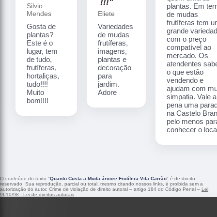
!!!"
Silvio
plantas. Em te
Mendes
Eliete
de mudas
frutíferas tem 
Gosta de
Variedades
grande varieda
plantas?
de mudas
com o preço
Este é o
frutíferas,
compatível ao
lugar, tem
imagens,
mercado. Os
de tudo,
plantas e
atendentes sa
frutíferas,
decoração
o que estão
hortaliças,
para
vendendo e
tudo!!!!
jardim.
ajudam com mu
Muito
Adore
simpatia. Vale a
bom!!!!
pena uma para
na Castelo Bra
pelo menos par
conhecer o local
O conteúdo do texto "
Quanto Custa a Muda árvore Frutífera Vila Carrão
" é de direito
reservado. Sua reprodução, parcial ou total, mesmo citando nossos links, é proibida sem a
autorização do autor. Crime de violação de direito autoral – artigo 184 do Código Penal –
Lei
9610/98 - Lei de direitos autorais
.