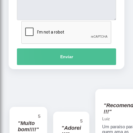
Enviar
"Recomen
!!!"
5
Luiz
5
"Muito
Um paraíso par
"Adorei
bom!!!!"
quem ama as