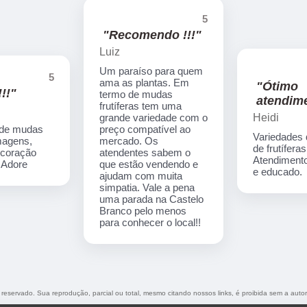
5
"Recomendo !!!"
Luiz
Um paraíso para quem
5
ama as plantas. Em
"Ótimo
!!"
termo de mudas
atendime
frutíferas tem uma
Heidi
grande variedade com o
 de mudas
preço compatível ao
Variedades
imagens,
mercado. Os
de frutíferas
ecoração
atendentes sabem o
Atendimento
. Adore
que estão vendendo e
e educado.
ajudam com muita
simpatia. Vale a pena
uma parada na Castelo
Branco pelo menos
para conhecer o local!!
o reservado. Sua reprodução, parcial ou total, mesmo citando nossos links, é proibida sem a autor