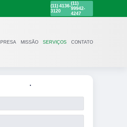
(11)
(11)
4136-
99942-
3120
4247
PRESA
MISSÃO
SERVIÇOS
CONTATO
.