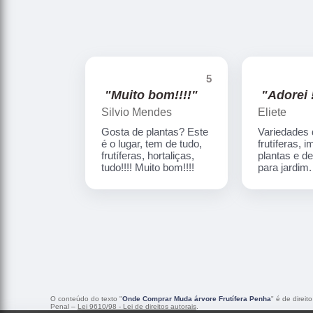
5
"Muito bom!!!!"
"Adorei !
Silvio Mendes
Eliete
Gosta de plantas? Este
Variedades
é o lugar, tem de tudo,
frutíferas, 
frutíferas, hortaliças,
plantas e d
tudo!!!! Muito bom!!!!
para jardim
O conteúdo do texto "
Onde Comprar Muda árvore Frutífera Penha
" é de direit
Penal –
Lei 9610/98 - Lei de direitos autorais
.