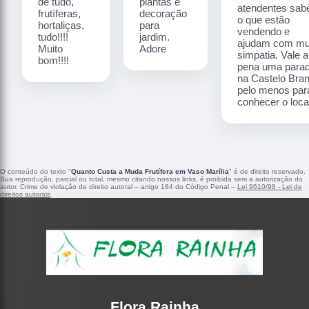
de tudo,
plantas e
atendentes sa
frutíferas,
decoração
o que estão
hortaliças,
para
vendendo e
tudo!!!!
jardim.
ajudam com mu
Muito
Adore
simpatia. Vale a
bom!!!!
pena uma para
na Castelo Bra
pelo menos par
conhecer o local
O conteúdo do texto "
Quanto Custa a Muda Frutífera em Vaso Marília
" é de direito reservado.
Sua reprodução, parcial ou total, mesmo citando nossos links, é proibida sem a autorização do
autor. Crime de violação de direito autoral – artigo 184 do Código Penal –
Lei 9610/98 - Lei de
direitos autorais
.
Flora Rainha