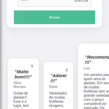
Enviar
"Recomen
!!!"
5
Luiz
5
"Muito
Um paraíso par
"Adorei
bom!!!!"
quem ama as
!!!"
Silvio
plantas. Em te
Mendes
Eliete
de mudas
frutíferas tem 
Gosta de
Variedades
grande varieda
plantas?
de mudas
com o preço
Este é o
frutíferas,
compatível ao
lugar, tem
imagens,
mercado. Os