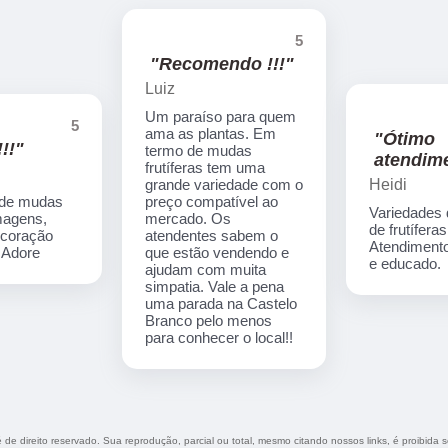
5
"Recomendo !!!"
Luiz
Um paraíso para quem
5
ama as plantas. Em
"Ótimo
!!"
termo de mudas
atendime
frutíferas tem uma
Heidi
grande variedade com o
 de mudas
preço compatível ao
Variedades
imagens,
mercado. Os
de frutíferas
ecoração
atendentes sabem o
Atendimento
. Adore
que estão vendendo e
e educado.
ajudam com muita
simpatia. Vale a pena
uma parada na Castelo
Branco pelo menos
para conhecer o local!!
é de direito reservado. Sua reprodução, parcial ou total, mesmo citando nossos links, é proibida 