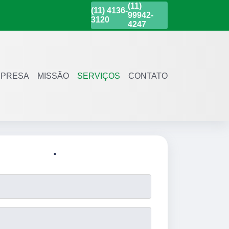
(11)
(11)
4136-
99942-
3120
4247
PRESA
MISSÃO
SERVIÇOS
CONTATO
.