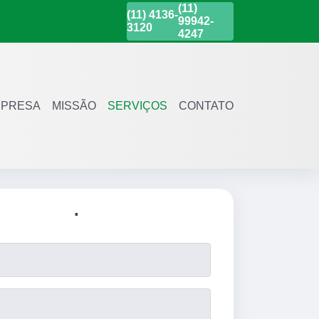
(11)
(11)
4136-
99942-
3120
4247
PRESA
MISSÃO
SERVIÇOS
CONTATO
.