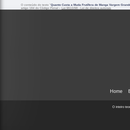
O conteúdo do texto "
Quanto Custa a Muda Frutífera de Manga Vargem Grande
artigo 184 do Código Penal –
Lei 9610/98 - Lei de direitos autorais
.
Home
O inteiro te