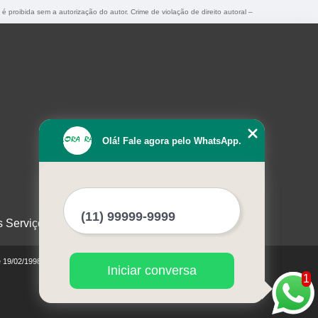
 é proibida sem a autorização do autor. Crime de violação de direito autoral –
Olá! Fale agora pelo WhatsApp.
s Serviços
e 19/02/1998)
Iniciar conversa
1