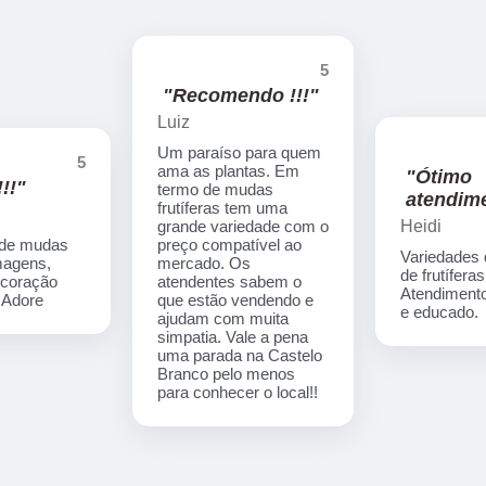
5
"Recomendo !!!"
Luiz
Um paraíso para quem
5
ama as plantas. Em
"Ótimo
!!"
termo de mudas
atendime
frutíferas tem uma
Heidi
grande variedade com o
 de mudas
preço compatível ao
Variedades
imagens,
mercado. Os
de frutíferas
ecoração
atendentes sabem o
Atendimento
. Adore
que estão vendendo e
e educado.
ajudam com muita
simpatia. Vale a pena
uma parada na Castelo
Branco pelo menos
para conhecer o local!!