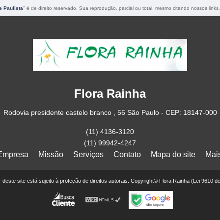
 Paulista
" é de direito reservado. Sua reprodução, parcial ou total, mesmo citando nossos links,
Flora Rainha
Rodovia presidente castelo branco , 56 São Paulo - CEP: 18147-000
(11) 4136-3120
(11) 99942-4247
Empresa
Missão
Serviços
Contato
Mapa do site
Mai
or deste site está sujeito à proteção de direitos autorais. Copyright© Flora Rainha (Lei 9610 d