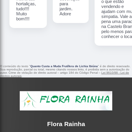
o que estão
hortaliças,
para
vendendo e
tudo!!!!
jardim.
ajudam com mu
Muito
Adore
simpatia. Vale a
bom!!!!
pena uma para
na Castelo Bra
pelo menos par
conhecer o local
O conteúdo do texto "
Quanto Custa a Muda Frutífera de Lichia Ibiúna
" é de direito reservado.
Sua reprodução, parcial ou total, mesmo citando nossos links, é proibida sem a autorização do
autor. Crime de violação de direito autoral – artigo 184 do Código Penal –
Lei 9610/98 - Lei de
direitos autorais
.
Flora Rainha