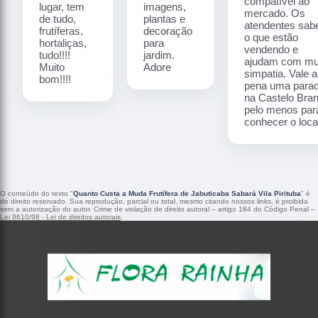
compatível ao
lugar, tem
imagens,
mercado. Os
de tudo,
plantas e
atendentes sa
frutíferas,
decoração
o que estão
hortaliças,
para
vendendo e
tudo!!!!
jardim.
ajudam com mu
Muito
Adore
simpatia. Vale a
bom!!!!
pena uma para
na Castelo Bra
pelo menos par
conhecer o local
O conteúdo do texto "
Quanto Custa a Muda Frutífera de Jabuticaba Sabará Vila Pirituba
" é
de direito reservado. Sua reprodução, parcial ou total, mesmo citando nossos links, é proibida
sem a autorização do autor. Crime de violação de direito autoral – artigo 184 do Código Penal –
Lei 9610/98 - Lei de direitos autorais
.