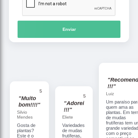
Enviar
"Recomen
!!!"
5
Luiz
5
"Muito
Um paraíso par
"Adorei
bom!!!!"
quem ama as
!!!"
Silvio
plantas. Em te
Mendes
Eliete
de mudas
frutíferas tem 
Gosta de
Variedades
grande varieda
plantas?
de mudas
com o preço
Este é o
frutíferas,